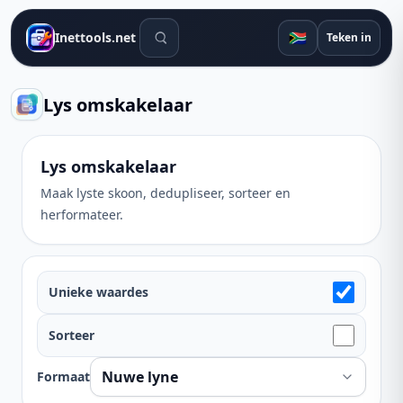
Soek gereedskap
🇿🇦
Inettools.net
Teken in
Lys omskakelaar
Lys omskakelaar
Maak lyste skoon, dedupliseer, sorteer en
herformateer.
Unieke waardes
Sorteer
Formaat