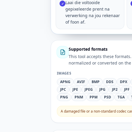
Laai die voltooide
✓
gepixeleerde prent na
verwerking na jou rekenaar
of foon af.
Supported formats
This tool accepts these forma
normalized or converted on the 
IMAGES
APNG
AVIF
BMP
DDS
DPX
JPC
JPE
JPEG
JPG
JP2
JPF
PNG
PNM
PPM
PSD
TGA
A damaged file or a non-standard codec can 