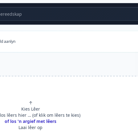
ereedskap
ld aanlyn
↑
Kies Lêer
os lêers hier … (of klik om lêers te kies)
of los 'n argief met lêers
Laai lêer op