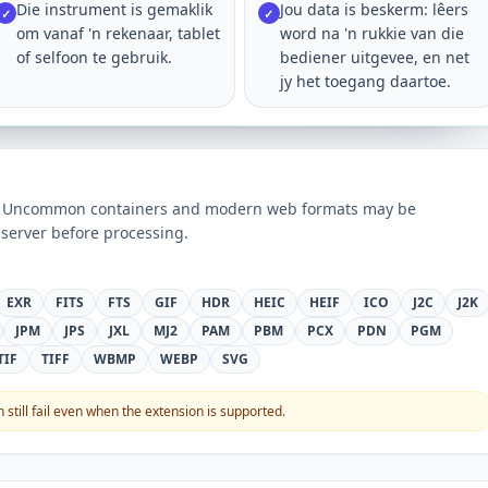
Die instrument is gemaklik
Jou data is beskerm: lêers
✓
✓
om vanaf 'n rekenaar, tablet
word na 'n rukkie van die
of selfoon te gebruik.
bediener uitgevee, en net
jy het toegang daartoe.
ts. Uncommon containers and modern web formats may be
server before processing.
EXR
FITS
FTS
GIF
HDR
HEIC
HEIF
ICO
J2C
J2K
JPM
JPS
JXL
MJ2
PAM
PBM
PCX
PDN
PGM
TIF
TIFF
WBMP
WEBP
SVG
still fail even when the extension is supported.