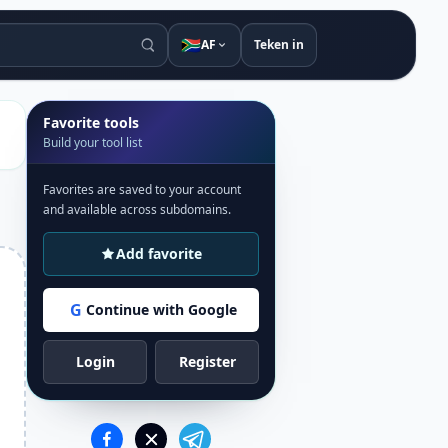
🇿🇦
AF
Teken in
Favorite tools
Build your tool list
Favorites are saved to your account
and available across subdomains.
Add favorite
G
Continue with Google
Login
Register