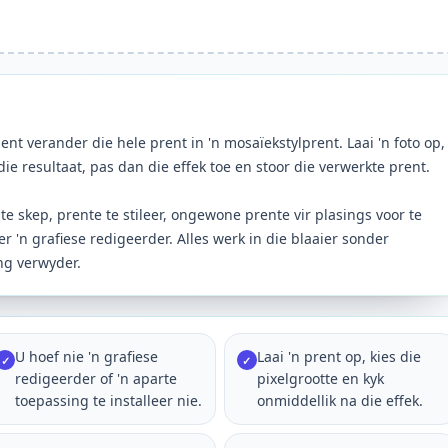
ent verander die hele prent in 'n mosaïekstylprent. Laai 'n foto op,
ie resultaat, pas dan die effek toe en stoor die verwerkte prent.
te skep, prente te stileer, ongewone prente vir plasings voor te
er 'n grafiese redigeerder. Alles werk in die blaaier sonder
ing verwyder.
U hoef nie 'n grafiese
Laai 'n prent op, kies die
✓
✓
redigeerder of 'n aparte
pixelgrootte en kyk
toepassing te installeer nie.
onmiddellik na die effek.