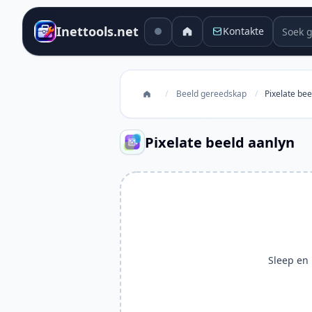
Soek g
Inettools.net
Kontakte
/
Beeld gereedskap
/
Pixelate bee
Pixelate beeld aanlyn
Sleep en l