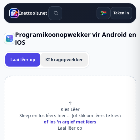
Soek gereedskap
🇿🇦
Inettools.net
Teken in
Programikoonopwekker vir Android en
iOS
Laai lêer op
KI kragopwekker
↑
Kies Lêer
Sleep en los lêers hier … (of klik om lêers te kies)
of los 'n argief met lêers
Laai lêer op