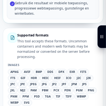
Gebruik die resultaat vir mobiele toepassings,
✓
progressiewe webtoepassings, gunstelinge en
winkelbates.
Supported formats
This tool accepts these formats. Uncommon
containers and modern web formats may be
normalized or converted on the server before
processing.
IMAGES
APNG
AVIF
BMP
DDS
DPX
EXR
FITS
FTS
GIF
HDR
HEIC
HEIF
ICO
J2C
J2K
JPC
JPE
JPEG
JPG
JP2
JPF
JPM
JPS
JXL
MJ2
PAM
PBM
PCX
PDN
PGM
PNG
PNM
PPM
PSD
TGA
TIF
TIFF
WBMP
WEBP
SVG