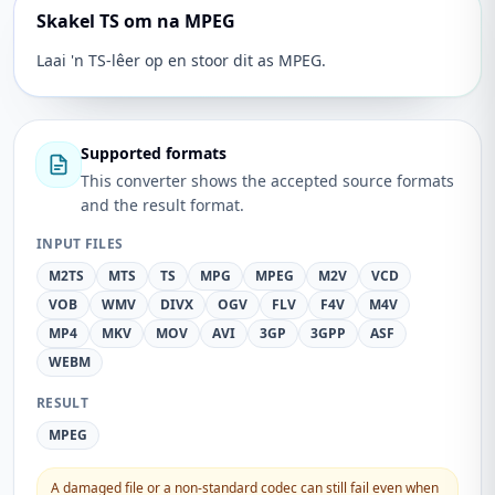
Skakel TS om na MPEG
Laai 'n TS-lêer op en stoor dit as MPEG.
Supported formats
This converter shows the accepted source formats
and the result format.
INPUT FILES
M2TS
MTS
TS
MPG
MPEG
M2V
VCD
VOB
WMV
DIVX
OGV
FLV
F4V
M4V
MP4
MKV
MOV
AVI
3GP
3GPP
ASF
WEBM
RESULT
MPEG
A damaged file or a non-standard codec can still fail even when