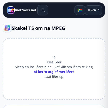
Soek gereedskap
🇿🇦
Inettools.net
Teken in
Skakel TS om na MPEG
↑
Kies Lêer
Sleep en los lêers hier … (of klik om lêers te kies)
of los 'n argief met lêers
Laai lêer op