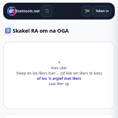
Soek gereedskap
🇿🇦
Inettools.net
Teken in
Skakel RA om na OGA
↑
Kies Lêer
Sleep en los lêers hier … (of klik om lêers te kies)
of los 'n argief met lêers
Laai lêer op