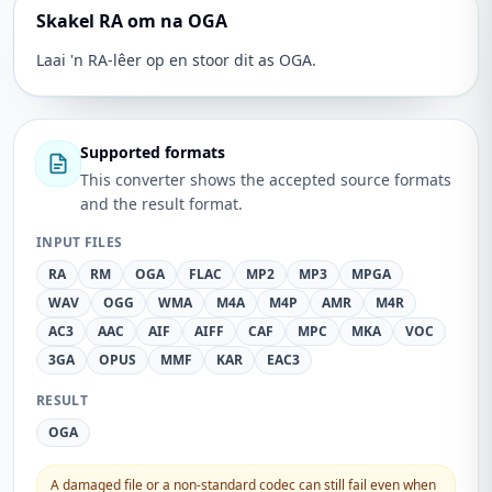
Skakel RA om na OGA
Laai 'n RA-lêer op en stoor dit as OGA.
Supported formats
This converter shows the accepted source formats
and the result format.
INPUT FILES
RA
RM
OGA
FLAC
MP2
MP3
MPGA
WAV
OGG
WMA
M4A
M4P
AMR
M4R
AC3
AAC
AIF
AIFF
CAF
MPC
MKA
VOC
3GA
OPUS
MMF
KAR
EAC3
RESULT
OGA
A damaged file or a non-standard codec can still fail even when