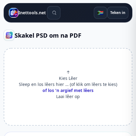
Soek gereedskap
🇿🇦
Inettools.net
Teken in
Skakel PSD om na PDF
↑
Kies Lêer
Sleep en los lêers hier … (of klik om lêers te kies)
of los 'n argief met lêers
Laai lêer op