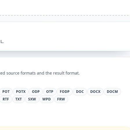
L.
ed source formats and the result format.
POT
POTX
ODP
OTP
FODP
DOC
DOCX
DOCM
RTF
TXT
SXW
WPD
FRW