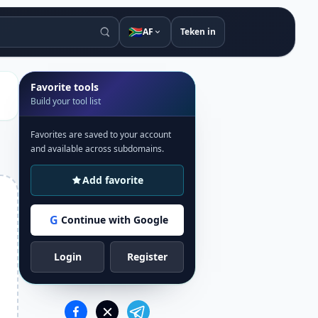
🇿🇦
AF
Teken in
Favorite tools
Build your tool list
Favorites are saved to your account
and available across subdomains.
Add favorite
G
Continue with Google
Login
Register