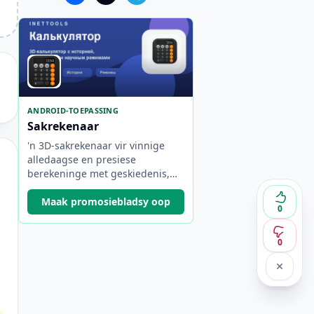
ANDROID-TOEPASSING
Sakrekenaar
'n 3D-sakrekenaar vir vinnige
alledaagse en presiese
berekeninge met geskiedenis,
ingenieurswese en
wetenskaplike modusse, en
Maak promosiebladsy oop
0
vanlyn werk.
0