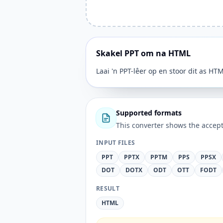
Skakel PPT om na HTML
Laai 'n PPT-lêer op en stoor dit as HTM
Supported formats
This converter shows the accept
INPUT FILES
PPT
PPTX
PPTM
PPS
PPSX
DOT
DOTX
ODT
OTT
FODT
RESULT
HTML