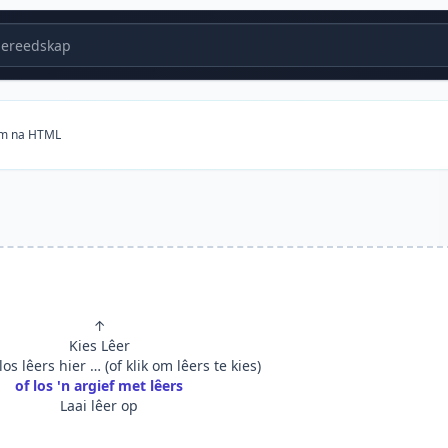
ereedskap
om na HTML
↑
Kies Lêer
os lêers hier … (of klik om lêers te kies)
of los 'n argief met lêers
Laai lêer op