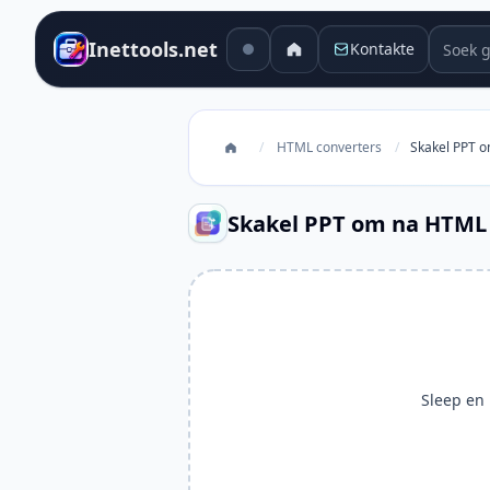
Soek g
Inettools.net
Kontakte
/
HTML converters
/
Skakel PPT 
Skakel PPT om na HTML
Sleep en l