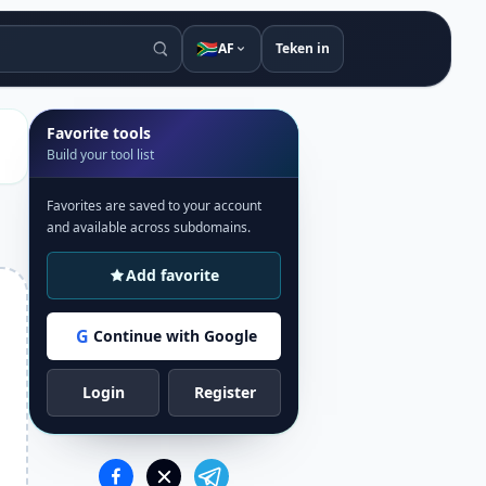
🇿🇦
AF
Teken in
Favorite tools
Build your tool list
Favorites are saved to your account
and available across subdomains.
Add favorite
G
Continue with Google
Login
Register