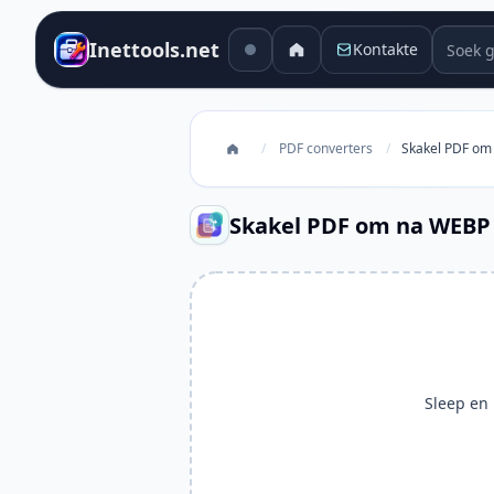
Soek g
Inettools.net
Kontakte
/
PDF converters
/
Skakel PDF om
Skakel PDF om na WEBP
Sleep en l