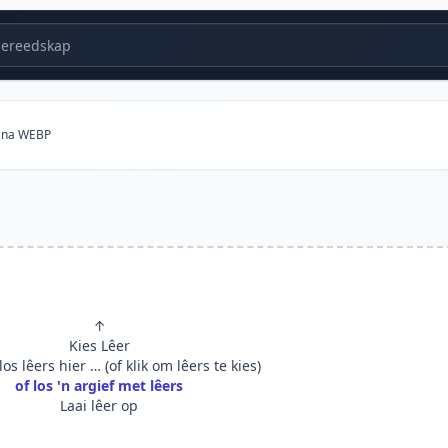
ereedskap
 na WEBP
↑
Kies Lêer
os lêers hier … (of klik om lêers te kies)
of los 'n argief met lêers
Laai lêer op