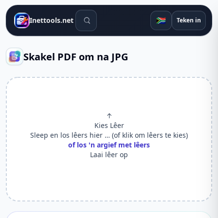
Soek gereedskap
🇿🇦
Inettools.net
Teken in
Skakel PDF om na JPG
↑
Kies Lêer
Sleep en los lêers hier … (of klik om lêers te kies)
of los 'n argief met lêers
Laai lêer op