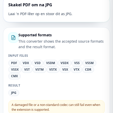
Skakel PDF om na JPG
Laai 'n PDF-lêer op en stoor dit as JPG.
Supported formats
This converter shows the accepted source formats
and the result format.
INPUT FILES
PDF
VDX
VSD
VSDM
VSDX
VSS
VSSM
VSSX
VST
VSTM
VSTX
VSX
VTX
CDR
CMX
RESULT
JPG
A damaged file or a non-standard codec can still fail even when
the extension is supported.