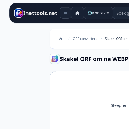
Soek g
Inettools.net
Kontakte
/
ORF converters
/
Skakel ORF om
Skakel ORF om na WEBP
Sleep en l