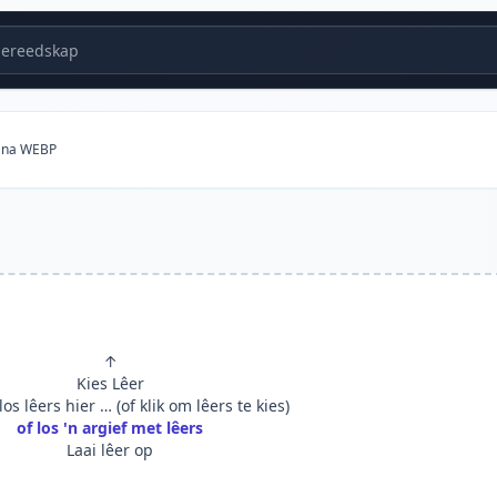
ereedskap
 na WEBP
↑
Kies Lêer
os lêers hier … (of klik om lêers te kies)
of los 'n argief met lêers
Laai lêer op