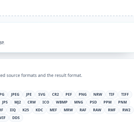
BP.
ed source formats and the result format.
JPG
JPEG
JPE
SVG
CR2
PEF
PNG
NRW
TIF
TIFF
JPS
MJ2
CRW
ICO
WBMP
MNG
PSD
PPM
PNM
RF
IIQ
K25
KDC
MEF
MRW
RAF
RAW
RMF
RW2
VIF
DDS