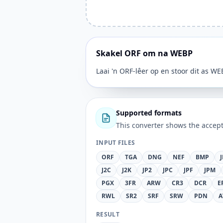
Skakel ORF om na WEBP
Laai 'n ORF-lêer op en stoor dit as WE
Supported formats
This converter shows the accept
INPUT FILES
ORF
TGA
DNG
NEF
BMP
J2C
J2K
JP2
JPC
JPF
JPM
PGX
3FR
ARW
CR3
DCR
E
RWL
SR2
SRF
SRW
PDN
A
RESULT