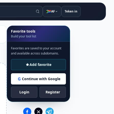
🇿🇦
AF
Teken in
Favorite tools
Build your tool list
Favorites are saved to your account
and available across subdomains.
Add favorite
G
Continue with Google
Login
Register