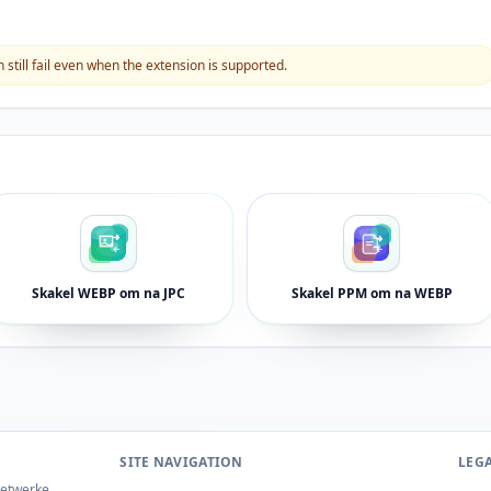
still fail even when the extension is supported.
Skakel WEBP om na JPC
Skakel PPM om na WEBP
SITE NAVIGATION
LEG
netwerke