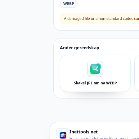
WEBP
A damaged file or a non-standard codec can 
Ander gereedskap
Skakel JPE om na WEBP
Inettools.net
Aanlyn gereedskap vir lêers, media en 