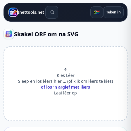
Soek gereedskap
🇿🇦
Inettools.net
Teken in
Skakel ORF om na SVG
↑
Kies Lêer
Sleep en los lêers hier … (of klik om lêers te kies)
of los 'n argief met lêers
Laai lêer op