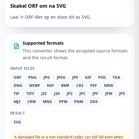
Skakel ORF om na SVG
Laai 'n ORF-lêer op en stoor dit as SVG.
Supported formats
This converter shows the accepted source formats
and the result format.
INPUT FILES
ORF
PNG
JPG
JPEG
JPE
GIF
PSD
TGA
DNG
WEBP
NEF
BMP
CR2
PEF
NRW
TIF
TIFF
J2C
J2K
JP2
JPC
JPF
JPM
JPS
MJ2
CRW
MNG
PPM
PNM
DDS
RESULT
SVG
A damaged file or a non-standard codec can still fail even when