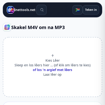
Soek gereedskap
🇿🇦
Inettools.net
Teken in
Skakel M4V om na MP3
↑
Kies Lêer
Sleep en los lêers hier … (of klik om lêers te kies)
of los 'n argief met lêers
Laai lêer op