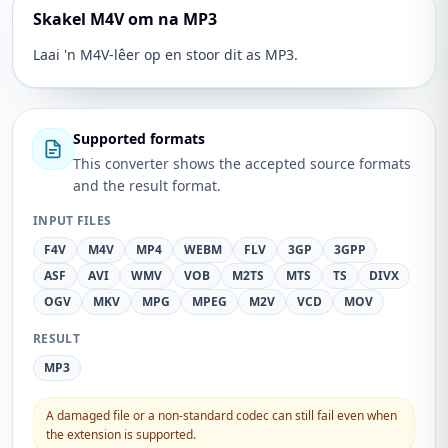
Skakel M4V om na MP3
Laai 'n M4V-lêer op en stoor dit as MP3.
Supported formats
This converter shows the accepted source formats
and the result format.
INPUT FILES
F4V
M4V
MP4
WEBM
FLV
3GP
3GPP
ASF
AVI
WMV
VOB
M2TS
MTS
TS
DIVX
OGV
MKV
MPG
MPEG
M2V
VCD
MOV
RESULT
MP3
A damaged file or a non-standard codec can still fail even when
the extension is supported.