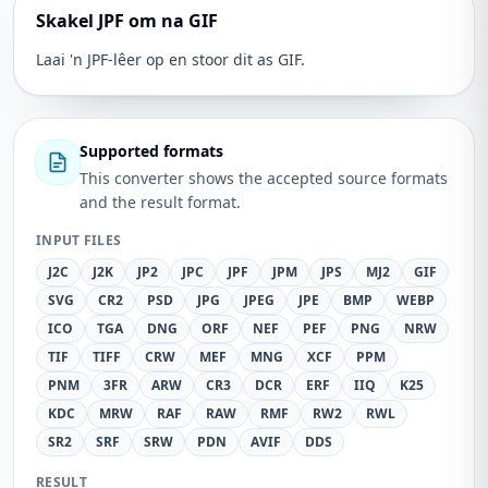
Skakel JPF om na GIF
Laai 'n JPF-lêer op en stoor dit as GIF.
Supported formats
This converter shows the accepted source formats
and the result format.
INPUT FILES
J2C
J2K
JP2
JPC
JPF
JPM
JPS
MJ2
GIF
SVG
CR2
PSD
JPG
JPEG
JPE
BMP
WEBP
ICO
TGA
DNG
ORF
NEF
PEF
PNG
NRW
TIF
TIFF
CRW
MEF
MNG
XCF
PPM
PNM
3FR
ARW
CR3
DCR
ERF
IIQ
K25
KDC
MRW
RAF
RAW
RMF
RW2
RWL
SR2
SRF
SRW
PDN
AVIF
DDS
RESULT