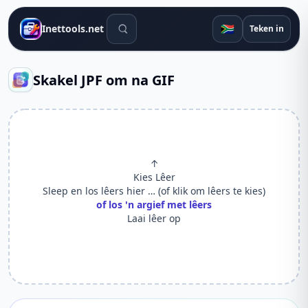
Soek gereedskap
🇿🇦
Inettools.net
Teken in
Skakel JPF om na GIF
↑
Kies Lêer
Sleep en los lêers hier … (of klik om lêers te kies)
of los 'n argief met lêers
Laai lêer op