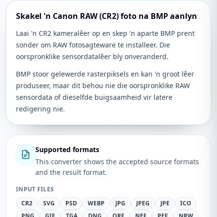
Skakel 'n Canon RAW (CR2) foto na BMP aanlyn
Laai 'n CR2 kameralêer op en skep 'n aparte BMP prent
sonder om RAW fotosagteware te installeer. Die
oorspronklike sensordatalêer bly onveranderd.
BMP stoor gelewerde rasterpiksels en kan 'n groot lêer
produseer, maar dit behou nie die oorspronklike RAW
sensordata of dieselfde buigsaamheid vir latere
redigering nie.
Supported formats
This converter shows the accepted source formats
and the result format.
INPUT FILES
CR2
SVG
PSD
WEBP
JPG
JPEG
JPE
ICO
PNG
GIF
TGA
DNG
ORF
NEF
PEF
NRW