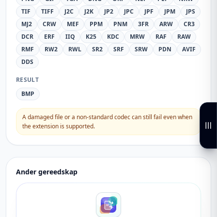
TIF
TIFF
J2C
J2K
JP2
JPC
JPF
JPM
JPS
MJ2
CRW
MEF
PPM
PNM
3FR
ARW
CR3
DCR
ERF
IIQ
K25
KDC
MRW
RAF
RAW
RMF
RW2
RWL
SR2
SRF
SRW
PDN
AVIF
DDS
RESULT
BMP
A damaged file or a non-standard codec can still fail even when
the extension is supported.
Ander gereedskap