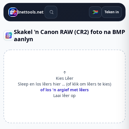
Soek gereedskap
🇿🇦
Inettools.net
Teken in
Skakel 'n Canon RAW (CR2) foto na BMP
aanlyn
↑
Kies Lêer
Sleep en los lêers hier … (of klik om lêers te kies)
of los 'n argief met lêers
Laai lêer op