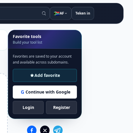
🇿🇦
AF
Teken in
Favorite tools
Build your tool list
Favorites are saved to your account
and available across subdomains.
Add favorite
G
Continue with Google
Login
Register