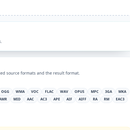
.
ed source formats and the result format.
OGG
WMA
VOC
FLAC
WAV
OPUS
MPC
3GA
MKA
AMR
MID
AAC
AC3
APE
AIF
AIFF
RA
RM
EAC3