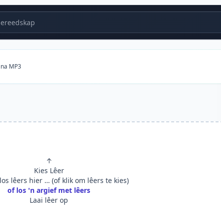
ereedskap
 na MP3
↑
Kies Lêer
os lêers hier … (of klik om lêers te kies)
of los 'n argief met lêers
Laai lêer op