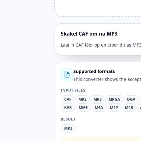
Skakel CAF om na MP3
Laai 'n CAF-lêer op en stoor dit as MP3
Supported formats
This converter shows the accept
INPUT FILES
CAF
MP2
MP3
MPGA
OGA
KAR
MMF
M4A
M4P
M4R
RESULT
MP3