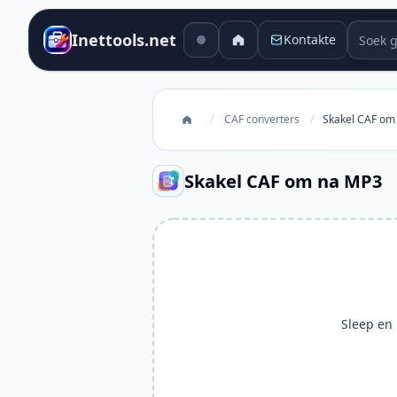
Soek g
Inettools.net
Kontakte
/
CAF converters
/
Skakel CAF om
Skakel CAF om na MP3
Sleep en l