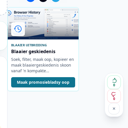
BLAAIER UITBREIDING
Blaaier geskiedenis
Soek, filter, maak oop, kopieer en
maak blaaiergeskiedenis skoon
vanaf 'n kompakte
nutsbalkopspringer.
Maak promosiebladsy oop
0
0