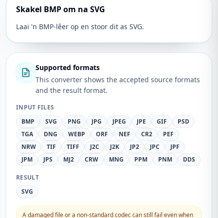
Skakel BMP om na SVG
Laai 'n BMP-lêer op en stoor dit as SVG.
Supported formats
This converter shows the accepted source formats
and the result format.
INPUT FILES
BMP
SVG
PNG
JPG
JPEG
JPE
GIF
PSD
TGA
DNG
WEBP
ORF
NEF
CR2
PEF
NRW
TIF
TIFF
J2C
J2K
JP2
JPC
JPF
JPM
JPS
MJ2
CRW
MNG
PPM
PNM
DDS
RESULT
SVG
A damaged file or a non-standard codec can still fail even when