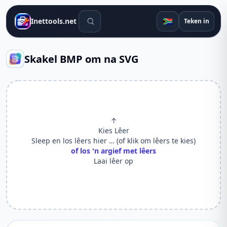
Soek gereedskap
🇿🇦
Inettools.net
Teken in
Skakel BMP om na SVG
↑
Kies Lêer
Sleep en los lêers hier … (of klik om lêers te kies)
of los 'n argief met lêers
Laai lêer op