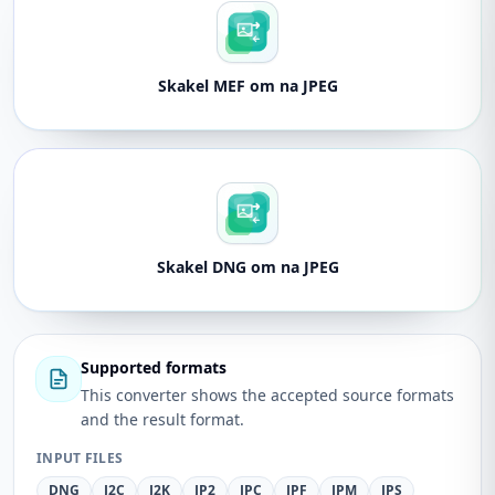
Skakel MEF om na JPEG
Skakel DNG om na JPEG
Supported formats
This converter shows the accepted source formats
and the result format.
INPUT FILES
DNG
J2C
J2K
JP2
JPC
JPF
JPM
JPS