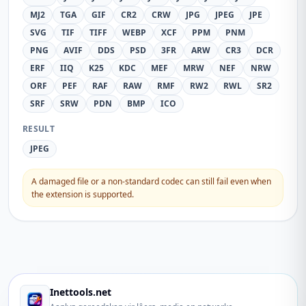
MJ2
TGA
GIF
CR2
CRW
JPG
JPEG
JPE
SVG
TIF
TIFF
WEBP
XCF
PPM
PNM
PNG
AVIF
DDS
PSD
3FR
ARW
CR3
DCR
ERF
IIQ
K25
KDC
MEF
MRW
NEF
NRW
ORF
PEF
RAF
RAW
RMF
RW2
RWL
SR2
SRF
SRW
PDN
BMP
ICO
RESULT
JPEG
A damaged file or a non-standard codec can still fail even when
the extension is supported.
Inettools.net