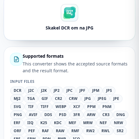
Skakel DCR om na JPG
Supported formats
This converter shows the accepted source formats
and the result format.
INPUT FILES
DCR
J2C
J2K
JP2
JPC
JPF
JPM
JPS
MJ2
TGA
GIF
CR2
CRW
JPG
JPEG
JPE
SVG
TIF
TIFF
WEBP
XCF
PPM
PNM
PNG
AVIF
DDS
PSD
3FR
ARW
CR3
DNG
ERF
IIQ
K25
KDC
MEF
MRW
NEF
NRW
ORF
PEF
RAF
RAW
RMF
RW2
RWL
SR2
SRF
SRW
PDN
BMP
ICO