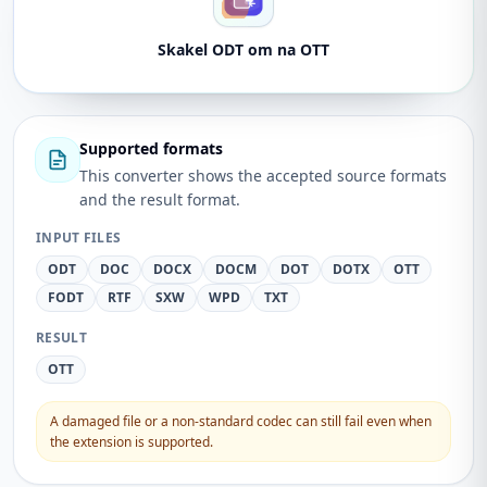
Skakel ODT om na OTT
Supported formats
This converter shows the accepted source formats
and the result format.
INPUT FILES
ODT
DOC
DOCX
DOCM
DOT
DOTX
OTT
FODT
RTF
SXW
WPD
TXT
RESULT
OTT
A damaged file or a non-standard codec can still fail even when
the extension is supported.