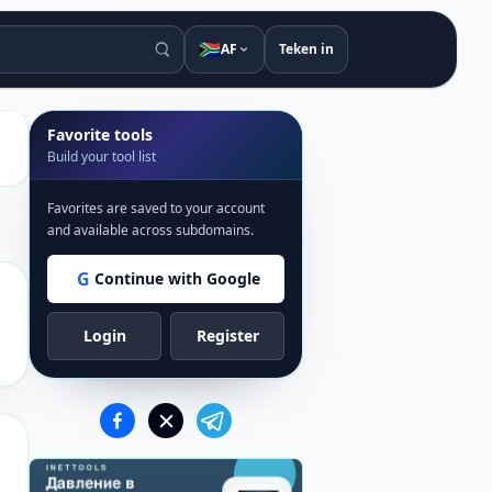
🇿🇦
AF
Teken in
Favorite tools
Build your tool list
Favorites are saved to your account
and available across subdomains.
G
Continue with Google
Login
Register