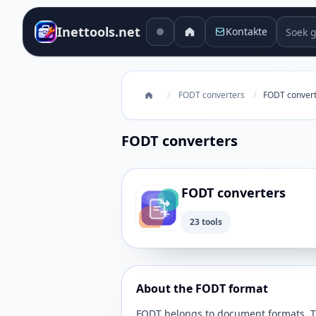
Soek g
Inettools.net
Kontakte
/
FODT converters
/
FODT conver
FODT converters
FODT converters
23 tools
About the FODT format
FODT belongs to document formats. Thi