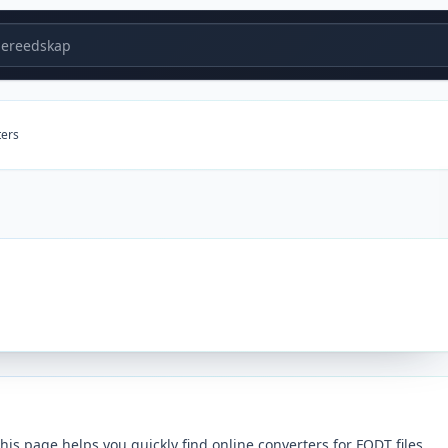
ereedskap
ters
s page helps you quickly find online converters for FODT files