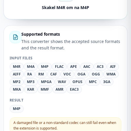
Skakel M4R om na M4P
Supported formats
This converter shows the accepted source formats
and the result format.
INPUT FILES
M4R
M4A
M4P
FLAC
APE
AAC
AC3
AIF
AIFF
RA
RM
CAF
VOC
OGA
OGG
WMA
MP2
MP3
MPGA
WAV
OPUS
MPC
3GA
MKA
KAR
MMF
AMR
EAC3
RESULT
M4P
A damaged file or a non-standard codec can still fail even when
the extension is supported.