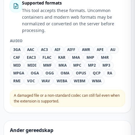
Supported formats
This tool accepts these formats. Uncommon
containers and modern web formats may be
normalized or converted on the server before
processing.
AUDIO
3GA
AAC
AC3
AIF
AIFF
AMR
APE
AU
CAF
EAC3
FLAC
KAR
M4A
M4P
M4R
MID
MIDI
MMF
MKA
MPC
MP2
MP3
MPGA
OGA
OGG
OMA
OPUS
QCP
RA
RMI
VOC
WAV
WEBA
WEBM
WMA
A damaged file or a non-standard codec can still fail even when
the extension is supported.
Ander gereedskap