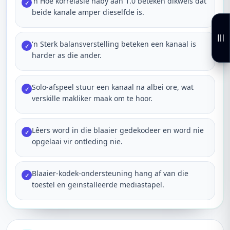
'n Hoë korrelasie naby aan 1.0 beteken dikwels dat
✓
beide kanale amper dieselfde is.
'n Sterk balansverstelling beteken een kanaal is
✓
harder as die ander.
Solo-afspeel stuur een kanaal na albei ore, wat
✓
verskille makliker maak om te hoor.
Lêers word in die blaaier gedekodeer en word nie
✓
opgelaai vir ontleding nie.
Blaaier-kodek-ondersteuning hang af van die
✓
toestel en geïnstalleerde mediastapel.