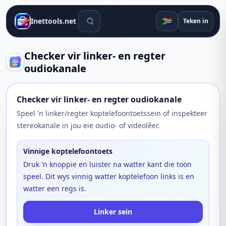
Soek gereedskap
🇿🇦
Inettools.net
Teken in
Checker vir linker- en regter
oudiokanale
Checker vir linker- en regter oudiokanale
Speel 'n linker/regter koptelefoontoetssein of inspekteer
stereokanale in jou eie oudio- of videolêer.
Vinnige koptelefoontoets
Druk 'n knoppie en luister na watter kant die toon
speel. Dit wys vinnig watter koptelefoon links is en
watter een regs is.
Linker sein